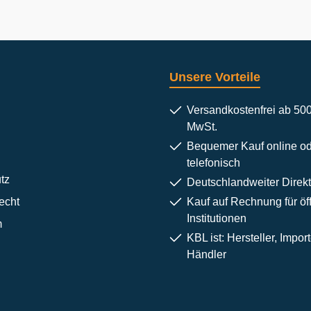
Unsere Vorteile
Versandkostenfrei ab 500
MwSt.
Bequemer Kauf online o
telefonisch
tz
Deutschlandweiter Direkt
echt
Kauf auf Rechnung für öff
Institutionen
m
KBL ist: Hersteller, Impor
Händler