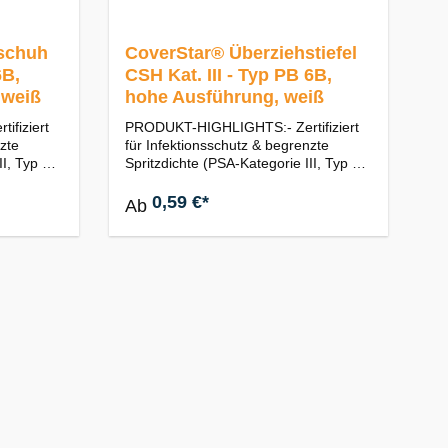
schuh
CoverStar® Überziehstiefel
6B,
CSH Kat. III - Typ PB 6B,
 weiß
hohe Ausführung, weiß
fiziert
PRODUKT-HIGHLIGHTS:- Zertifiziert
nzte
für Infektionsschutz & begrenzte
II, Typ PB
Spritzdichte (PSA-Kategorie III, Typ PB
[6]-B)- flüssigkeits- &
iges
partikelabweisend (hochwertiges
0,59 €*
Ab
mikroporöses Filmlaminat für
alt &
optimalen Schutz)- sicherer Halt &
ng mit
Passform (hohe Ausführung /
erung)-
Wadenhoch mit praktischem
 Einmalige
Fixierband zum Schnüren)-
Normen:
Ausführung: Weiß | Einweg / Einmalige
p PB [6]
Verwendung | Antistatisch- Normen:
N 1149-
EN 13034:2005 + A1:2009 Typ PB [6]
+ EN
EN 14126:2003 + AC:2004 EN 1149-
eiten:Beu
5:2018 EN ISO 13688:2013+A1:2021
Stück
EN
14325:2004Verpackungseinheiten:Beu
tel: 100 Stück | Karton: 200 Stück |