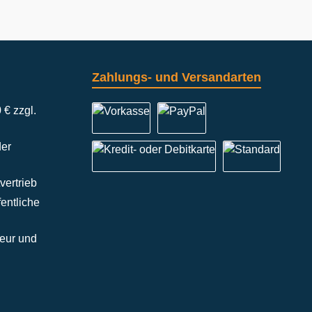
Palette: 3600 Stück
Zahlungs- und Versandarten
 € zzgl.
der
vertrieb
entliche
teur und