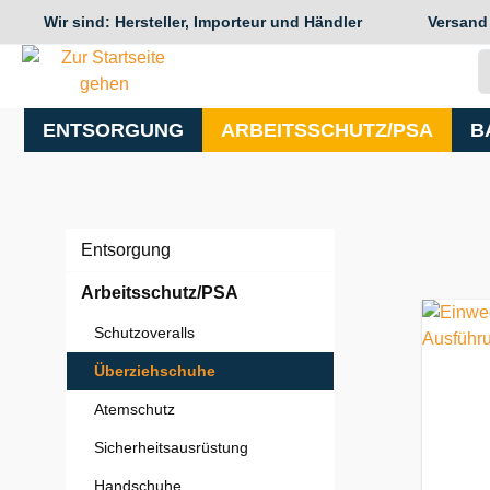
Wir sind: Hersteller, Importeur und Händler
Versand
springen
Zur Hauptnavigation springen
ENTSORGUNG
ARBEITSSCHUTZ/PSA
B
Entsorgung
Arbeitsschutz/PSA
Schutzoveralls
Überziehschuhe
Atemschutz
Sicherheitsausrüstung
Handschuhe