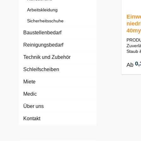
Arbeitskleidung
Einw
Sicherheitsschuhe
niedr
40my,
Baustellenbedarf
PRODU
Reinigungsbedarf
Zuverl
Staub &
Technik und Zubehör
für min
& wass
0,
Ab
Materia
Schleifscheiben
40 my)-
Ausfüh
Miete
Gummiz
Schuh)-
Medic
Einmali
Oberfl
Über uns
el: 50 
Kontakt