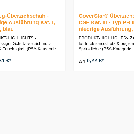
eg-Überziehschuh -
CoverStar® Überzieh
ige Ausführung Kat. I,
CSF Kat. III - Typ PB 
 blau
niedrige Ausführung,
KT-HIGHLIGHTS:-
PRODUKT-HIGHLIGHTS:- Zerti
ässiger Schutz vor Schmutz,
für Infektionsschutz & begre
 Feuchtigkeit (PSA-Kategorie I
Spritzdichte (PSA-Kategorie I
imale Risiken)- strapazierfähig
[6]-B)- flüssigkeits- &
erabweisend (stabiles CPE-
partikelabweisend (hochwert
31 €*
0,22 €*
Ab
l mit einer Materialstärke von
mikroporöses Filmlaminat für
 universelle Passform (niedrige
optimalen Schutz)- sicherer H
rung mit praktischem
Passform (niedrige Ausführu
ug für sicheren Halt am
flexiblem Gummizug zur Fixi
 Ausführung: Blau | Einweg /
Ausführung: Weiß | Einweg /
ge Verwendung | Strukturierte
Verwendung | Antistatisch- 
ächeVerpackungseinheiten:Beut
EN 13034:2005 + A1:2009 Ty
Stück | Karton: 2.000 Stück
EN 14126:2003 + AC:2004 E
5:2018 EN ISO 13688:2013 
14325:2004Verpackungseinh
tel: 100 Stück | Karton: 400 