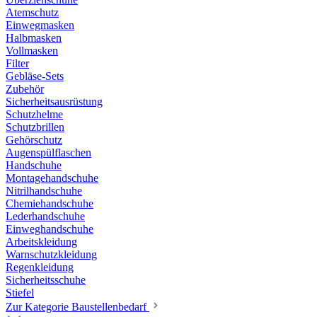
Atemschutz
Einwegmasken
Halbmasken
Vollmasken
Filter
Gebläse-Sets
Zubehör
Sicherheitsausrüstung
Schutzhelme
Schutzbrillen
Gehörschutz
Augenspülflaschen
Handschuhe
Montagehandschuhe
Nitrilhandschuhe
Chemiehandschuhe
Lederhandschuhe
Einweghandschuhe
Arbeitskleidung
Warnschutzkleidung
Regenkleidung
Sicherheitsschuhe
Stiefel
Zur Kategorie Baustellenbedarf