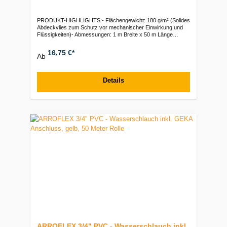
PRODUKT-HIGHLIGHTS:- Flächengewicht: 180 g/m² (Solides
Abdeckvlies zum Schutz vor mechanischer Einwirkung und
Flüssigkeiten)- Abmessungen: 1 m Breite x 50 m Länge
(Gesamtfläche von 50 m² pro Rolle)- Ausrüstung: Unterseitige
PE-Folie (Flüssigkeitsabweisend und rutschhemmend auf
16,75 €*
Ab
dem Untergrund)- Funktion: Schutz von Böden, Treppen und
Oberflächen bei Maler-, Putz- und Renovierungsarbeiten- Typ:
Malerabdeckvlies / Schutzvlies | Saugfähige Textilfasern mit
feuchtigkeitsundurchlässiger
Details
UnterseiteVerpackungseinheiten:Stück: 1 Rolle | Palette: 40
Rollen
ARROFLEX 3/4" PVC - Wasserschlauch inkl.