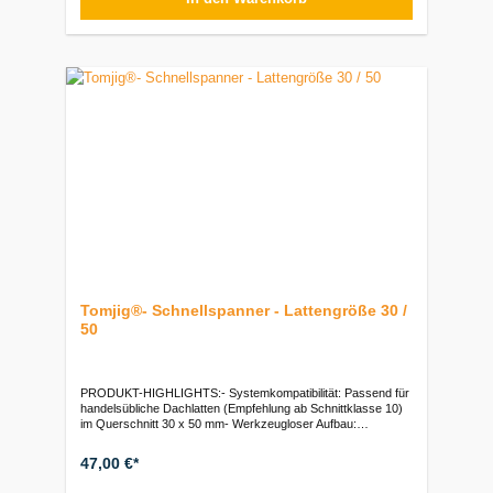
Meter) | Staffelpreise und Palettenmengen auf Anfrage
Tomjig®- Schnellspanner - Lattengröße 30 /
50
PRODUKT-HIGHLIGHTS:- Systemkompatibilität: Passend für
handelsübliche Dachlatten (Empfehlung ab Schnittklasse 10)
im Querschnitt 30 x 50 mm- Werkzeugloser Aufbau:
Schnelles, einfaches Verspannen zwischen Boden und Decke
nach dem Zwingen-Prinzip- Flexibel & Anpassbar: Ideal für
47,00 €*
variable Raumhöhen, unregelmäßige Grundrisse, Unterzüge
und Deckensprünge- Robust & Langlebig: Aus stabilem Metall