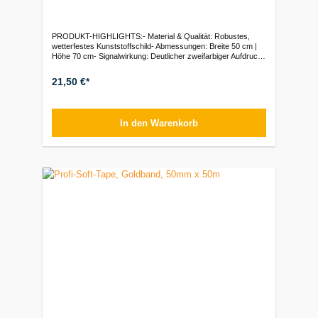
PRODUKT-HIGHLIGHTS:- Material & Qualität: Robustes,
wetterfestes Kunststoffschild- Abmessungen: Breite 50 cm |
Höhe 70 cm- Signalwirkung: Deutlicher zweifarbiger Aufdruck
(Rot/Schwarz) auf weißem Grund- Piktogramm: Symbol
„Mann mit abwehrender Hand“ für unmissverständliches
21,50 €*
Zutrittsverbot- Beschriftung: Klar lesbare Aufschrift
„Asbestfasern“Verpackungseinheiten:1 Stück
In den Warenkorb