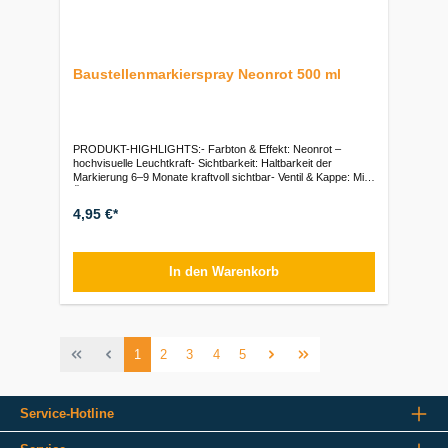
Baustellenmarkierspray Neonrot 500 ml
PRODUKT-HIGHLIGHTS:- Farbton & Effekt: Neonrot –
hochvisuelle Leuchtkraft- Sichtbarkeit: Haltbarkeit der
Markierung 6–9 Monate kraftvoll sichtbar- Ventil & Kappe: Mit
Überkopfventil (Upside-Down)- Untergründe: Hervorragende
Haftung auf Asphalt, Beton, Holz, Erde und mineralischen
4,95 €*
Flächen- Gebindegröße: 500 ml
SprühdoseVerpackungseinheiten:Stück: 1 Dose (500 ml) | VE:
12 Dosen
In den Warenkorb
1
2
3
4
5
Service-Hotline