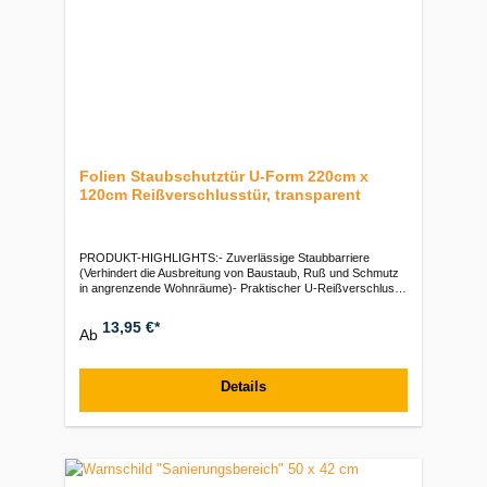
Folien Staubschutztür U-Form 220cm x
120cm Reißverschlusstür, transparent
PRODUKT-HIGHLIGHTS:- Zuverlässige Staubbarriere
(Verhindert die Ausbreitung von Baustaub, Ruß und Schmutz
in angrenzende Wohnräume)- Praktischer U-Reißverschluss
(bodendichter Anschluss)- Extra großes Komfortmaß (Mit 220
x 120 cm passend für gängige Türöffnungen, Durchgänge und
13,95 €*
Ab
Zargen)- Robuste Folie (Transparent, sorgt für optimalen
Lichteinfall)- Typ: Profi-Staubschutztür mit Reißverschluss |
Schnell mit Klebeband fixiertVerpackungseinheiten:Paket: 1
Stück | VE: 10 Stück
Details