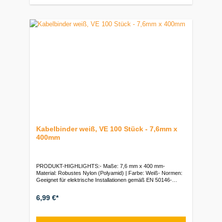
Kabelbinder weiß, VE 100 Stück - 7,6mm x
400mm
PRODUKT-HIGHLIGHTS:- Maße: 7,6 mm x 400 mm-
Material: Robustes Nylon (Polyamid) | Farbe: Weiß- Normen:
Geeignet für elektrische Installationen gemäß EN 50146-
Einsatz: Sicheres Bündeln und Fixieren von Kabeln, Leitungen
und Schläuchen, Verschließen von Säcken- Verpackung: 100
6,99 €*
Stück im BeutelVerpackungseinheiten:Btl.: 1 Beutel (100
Stück)