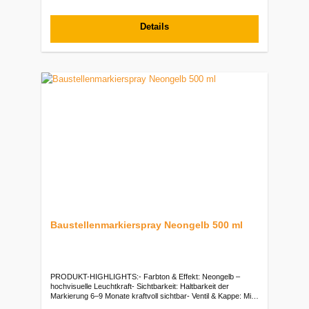
einfaches Begehen)- einfach zu montierende Staubbarriere
(schnelle Montage mit Klebeband und zuverlässiger
Staubschutz)- Typ: KBL-Staubschutztür aus
Details
PVCVerpackungseinheiten:Stück: 1 Stück | VE: 10 Stück
Baustellenmarkierspray Neongelb 500 ml
PRODUKT-HIGHLIGHTS:- Farbton & Effekt: Neongelb –
hochvisuelle Leuchtkraft- Sichtbarkeit: Haltbarkeit der
Markierung 6–9 Monate kraftvoll sichtbar- Ventil & Kappe: Mit
Überkopfventil (Upside-Down)- Untergründe: Hervorragende