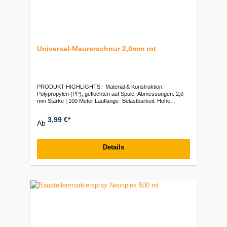
Universal-Maurerschnur 2,0mm rot
PRODUKT-HIGHLIGHTS:- Material & Konstruktion:
Polypropylen (PP), geflochten auf Spule- Abmessungen: 2,0
mm Stärke | 100 Meter Lauflänge- Belastbarkeit: Hohe
Reißfestigkeit mit einer Bruchlast von 75 daN (ca. 75 kg)-
Farbgebung: Gut sichtbare rote Ausführung für präzise
3,99 €*
Ab
Flucht- und Peilarbeiten- Handhabung: Auf handlicher Spule
für sauberes Ab- und AufwickelnVerpackungseinheiten:Stück:
1 Spule (100 m) | VE: 12 Stück | Karton: 120 Stück
Details