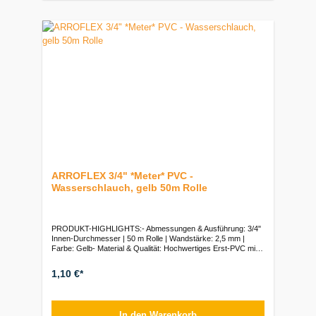
ARROFLEX 3/4" *Meter* PVC -
Wasserschlauch, gelb 50m Rolle
PRODUKT-HIGHLIGHTS:- Abmessungen & Ausführung: 3/4"
Innen-Durchmesser | 50 m Rolle | Wandstärke: 2,5 mm |
Farbe: Gelb- Material & Qualität: Hochwertiges Erst-PVC mit
reißfester Polyestergarneinlage | Cadmiumfrei-
Leistungsdaten: Betriebsdruck max. 10 bar (bei +20 °C) |
1,10 €*
Temperaturbereich: -10 °C bis +40 °C- Eigenschaftsprofil:
Flexibel, knickfest, druckunempfindlich & UV-beständig-
Hygiene: Spezieller Schutz gegen Algenbildung im
SchlauchinnerenVerpackungseinheiten:Rolle 50 m (Preis pro
In den Warenkorb