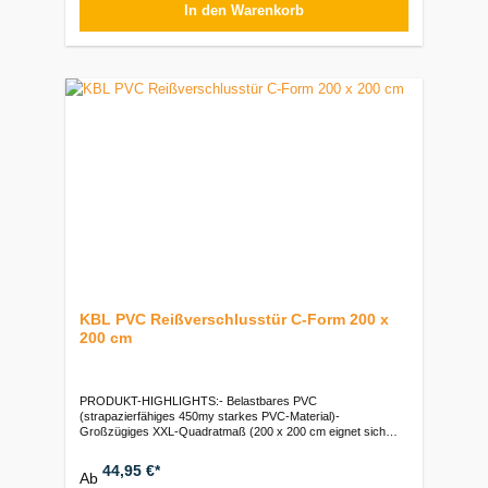
In den Warenkorb
KBL PVC Reißverschlusstür C-Form 200 x
200 cm
PRODUKT-HIGHLIGHTS:- Belastbares PVC
(strapazierfähiges 450my starkes PVC-Material)-
Großzügiges XXL-Quadratmaß (200 x 200 cm eignet sich
hervorragend für extra breite Durchgänge, Flure und Doppel-
Türrahmen)- Praktischer C-Reißverschluss (C-Form
44,95 €*
Ab
ermöglicht ein schnelles, ergonomisches Öffnen und