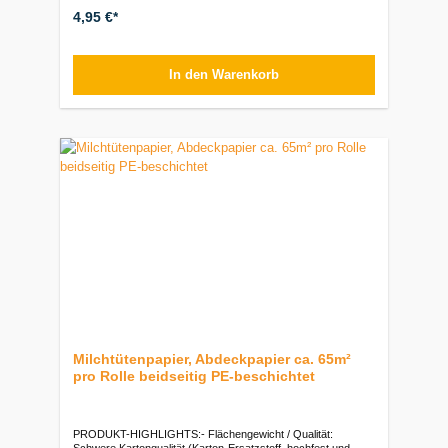
Haftung auf Asphalt, Beton, Holz, Erde und mineralischen
4,95 €*
Flächen- Gebindegröße: 500 ml
SprühdoseVerpackungseinheiten:Stück: 1 Dose (500 ml) | VE:
12 Dosen
In den Warenkorb
Milchtütenpapier, Abdeckpapier ca. 65m²
pro Rolle beidseitig PE-beschichtet
PRODUKT-HIGHLIGHTS:- Flächengewicht / Qualität:
Schwere Kartonqualität (Karton-Ersatzstoff, hochfest und