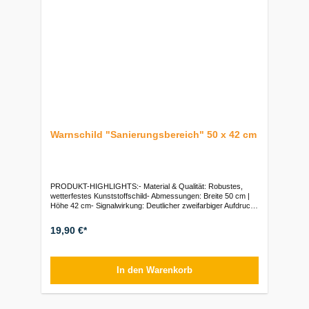
Warnschild "Sanierungsbereich" 50 x 42 cm
PRODUKT-HIGHLIGHTS:- Material & Qualität: Robustes,
wetterfestes Kunststoffschild- Abmessungen: Breite 50 cm |
Höhe 42 cm- Signalwirkung: Deutlicher zweifarbiger Aufdruck
(Rot/Schwarz) auf weißem Grund- Piktogramm: Symbol
„Mann mit abwehrender Hand“ für unmissverständliches
19,90 €*
Zutrittsverbot- Beschriftung: Klar lesbare Aufschrift
„Sanierungsbereich“Verpackungseinheiten:1 Stück
In den Warenkorb