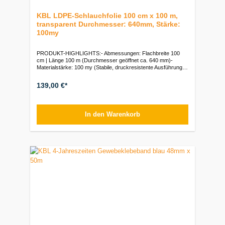
KBL LDPE-Schlauchfolie 100 cm x 100 m,
transparent Durchmesser: 640mm, Stärke:
100my
PRODUKT-HIGHLIGHTS:- Abmessungen: Flachbreite 100
cm | Länge 100 m (Durchmesser geöffnet ca. 640 mm)-
Materialstärke: 100 my (Stabile, druckresistente Ausführung
gegen Flattern und Reißen)- Material: Transparentes LDPE
(Ermöglicht einfache Sichtkontrolle auf eventuelle
139,00 €*
Ablagerungen oder Kondensat)- Typ: KBL LDPE-
SchlauchfolieVerpackungseinheiten:Rolle: 1 Stück | Palette:
nach Bedarf
In den Warenkorb