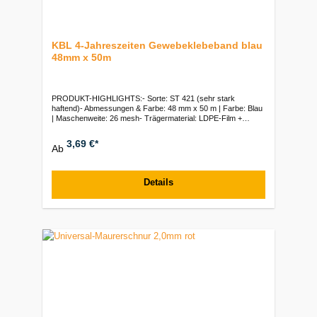
KBL 4-Jahreszeiten Gewebeklebeband blau
48mm x 50m
PRODUKT-HIGHLIGHTS:- Sorte: ST 421 (sehr stark
haftend)- Abmessungen & Farbe: 48 mm x 50 m | Farbe: Blau
| Maschenweite: 26 mesh- Trägermaterial: LDPE-Film +
Polyestergewebe | Gesamtdicke: 220 µm- Klebstoff:
Lösungsmittelfreier Synthetik-Kautschuk- Leistungswerte:
3,69 €*
Ab
Klebkraft auf Stahl: 28 N/25mm | Klebkraft auf Stein: 17
N/25mm | Klebkraft auf PE 12 N/25mm | Zugfestigkeit: 105
N/25mm- Eigenschaften: Von Hand reißbar |
Feuchtigkeitsbeständig | Temperaturbereich: -10 °C bis +75
Details
°CVerpackungseinheiten:VE: 24 Rollen | Palette: 1.152 Rollen