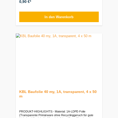
0,90 €*
MeternVerpackungseinheiten:Stück: 1 Meter |
Mindestabnahme 50 Meter (Rolle/Bund) | Preis pro Meter
In den Warenkorb
KBL Baufolie 40 my, 1A, transparent, 4 x 50
m
PRODUKT-HIGHLIGHTS:- Material: 1A-LDPE-Folie
(Transparente Primärware ohne Recyclinggeruch für gute