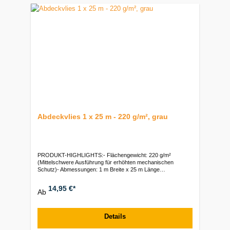
Abdeckvlies 1 x 25 m - 220 g/m², grau
PRODUKT-HIGHLIGHTS:- Flächengewicht: 220 g/m²
(Mittelschwere Ausführung für erhöhten mechanischen
Schutz)- Abmessungen: 1 m Breite x 25 m Länge
(Gesamtfläche von 25 m² pro Rolle)- Ausrüstung: Unterseitige
PE-Folie (Flüssigkeitsabweisend und rutschhemmend)-
14,95 €*
Ab
Handliches Format: 25-Meter-Rolle (Ideal für kleinere Flächen,
engere Räume oder Treppenaufgänge)- Typ: Malervlies /
Schutzvlies grau | Recycling-Mischfaservlies mit
feuchtigkeitsabweisender
Details
UnterseiteVerpackungseinheiten:Stück: 1 Rolle | Palette: 38
Rollen