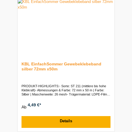
KBL EinfachSommer Gewebeklebeband
silber 72mm x50m
PRODUKT-HIGHLIGHTS:- Sorte: ST 211 (mittlere bis hohe
Klebkraft)- Abmessungen & Farbe: 72 mm x 50 m | Farbe:
Silber | Maschenweite: 26 mesh- Trägermaterial: LDPE-Film +
Polyestergewebe | Gesamtdicke: 175 µm- Klebstoff &
Haftung: Lösungsmittelfreier Synthetik-Kautschuk |
4,49 €*
Ab
Hervorragende Anfangshaftung- Leistungswerte: Klebkraft auf
Stahl: 23 N/25mm | Klebkraft auf Stein: 8 N/25mm |
Zugfestigkeit: 95 N/25mm- Eigenschaften: Von Hand reißbar |
Feuchtigkeitsbeständig | Temperaturbereich: -10 °C bis +75
Details
°CVerpackungseinheiten:VE: 16 Rollen | Palette: 640 Rollen