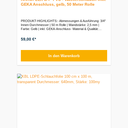
GEKA Anschluss, gelb, 50 Meter Rolle
PRODUKT-HIGHLIGHTS:- Abmessungen & Ausführung: 3/4"
Innen-Durchmesser | 50 m Rolle | Wandstärke: 2,5 mm |
Farbe: Gelb | inkl. GEKA-Anschluss- Material & Qualität:
Hochwertiges Erst-PVC mit reißfester Polyestergarneinlage |
Cadmiumfrei- Leistungsdaten: Betriebsdruck max. 10 bar (bei
59,00 €*
+20 °C) | Temperaturbereich: -10 °C bis +40 °C-
Eigenschaftsprofil: Flexibel, knickfest, druckunempfindlich &
UV-beständig, konfektioniert- Hygiene: Spezieller Schutz
gegen Algenbildung im
In den Warenkorb
SchlauchinnerenVerpackungseinheiten:Stück: Rolle 50 m |
Staffelpreise und Palettenmengen auf Anfrage