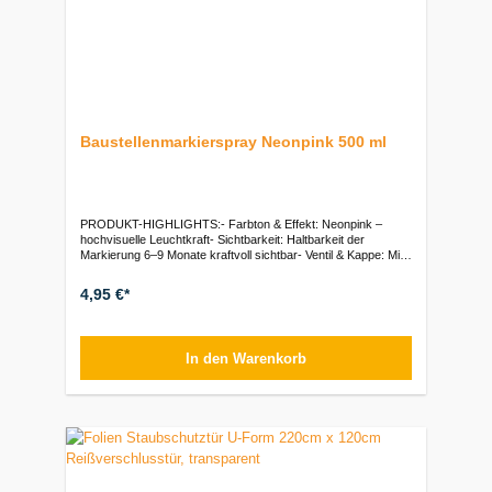
Baustellenmarkierspray Neonpink 500 ml
PRODUKT-HIGHLIGHTS:- Farbton & Effekt: Neonpink –
hochvisuelle Leuchtkraft- Sichtbarkeit: Haltbarkeit der
Markierung 6–9 Monate kraftvoll sichtbar- Ventil & Kappe: Mit
Überkopfventil (Upside-Down)- Untergründe: Hervorragende
Haftung auf Asphalt, Beton, Holz, Erde und mineralischen
4,95 €*
Flächen- Gebindegröße: 500 ml
SprühdoseVerpackungseinheiten:Stück: 1 Dose (500 ml) | VE:
12 Dosen
In den Warenkorb