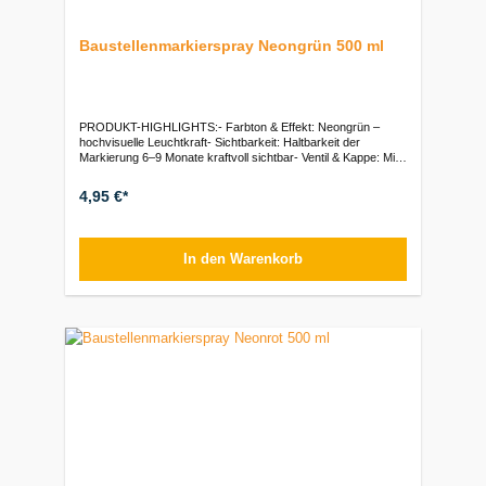
Baustellenmarkierspray Neongrün 500 ml
PRODUKT-HIGHLIGHTS:- Farbton & Effekt: Neongrün –
hochvisuelle Leuchtkraft- Sichtbarkeit: Haltbarkeit der
Markierung 6–9 Monate kraftvoll sichtbar- Ventil & Kappe: Mit
Überkopfventil (Upside-Down)- Untergründe: Hervorragende
Haftung auf Asphalt, Beton, Holz, Erde und mineralischen
4,95 €*
Flächen- Gebindegröße: 500 ml
SprühdoseVerpackungseinheiten:Stück: 1 Dose (500 ml) | VE:
12 Dosen
In den Warenkorb