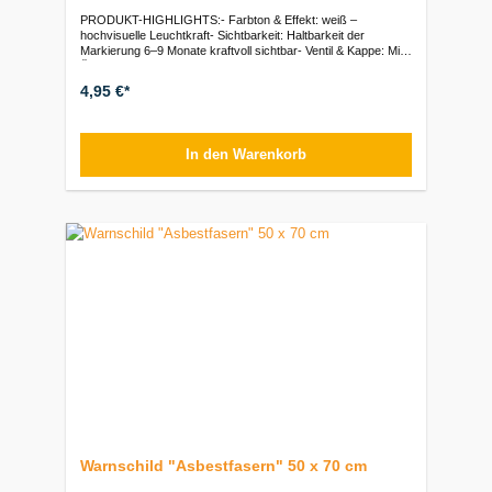
PRODUKT-HIGHLIGHTS:- Farbton & Effekt: weiß –
hochvisuelle Leuchtkraft- Sichtbarkeit: Haltbarkeit der
Markierung 6–9 Monate kraftvoll sichtbar- Ventil & Kappe: Mit
Überkopfventil (Upside-Down)- Untergründe: Hervorragende
Haftung auf Asphalt, Beton, Holz, Erde und mineralischen
4,95 €*
Flächen- Gebindegröße: 500 ml
SprühdoseVerpackungseinheiten:Stück: 1 Dose (500 ml) | VE:
12 Dosen
In den Warenkorb
Warnschild "Asbestfasern" 50 x 70 cm