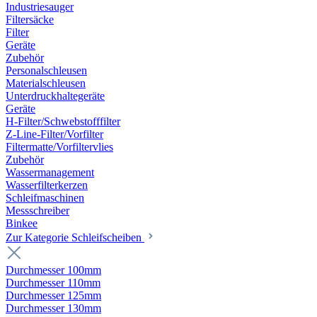
Industriesauger
Filtersäcke
Filter
Geräte
Zubehör
Personalschleusen
Materialschleusen
Unterdruckhaltegeräte
Geräte
H-Filter/Schwebstofffilter
Z-Line-Filter/Vorfilter
Filtermatte/Vorfiltervlies
Zubehör
Wassermanagement
Wasserfilterkerzen
Schleifmaschinen
Messschreiber
Binkee
Zur Kategorie Schleifscheiben
Durchmesser 100mm
Durchmesser 110mm
Durchmesser 125mm
Durchmesser 130mm