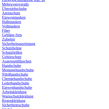
Mehrwegoveralls
Überziehschuhe
Atemschutz
Einwegmasken
Halbmasken
Vollmasken
Filter
Gebläse-Sets
Zubehör
Sicherheitsausrüstung
Schutzhelme
Schutzbrillen
Gehörschutz
Augenspülflaschen
Handschuhe
Montagehandschuhe
Nitrilhandschuhe
Chemiehandschuhe
Lederhandschuhe
Einweghandschuhe
Arbeitskleidung
Warnschutzkleidung
Regenkleidung
Sicherheitsschuhe